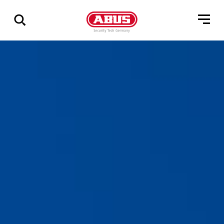
Összes
találat
mutatása