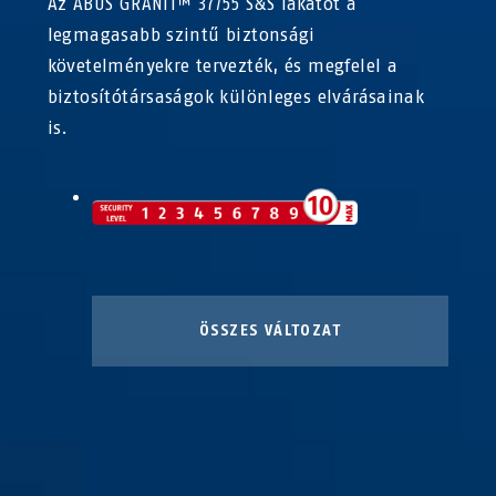
Az ABUS GRANIT™ 37/55 S&S lakatot a
legmagasabb szintű biztonsági
követelményekre tervezték, és megfelel a
biztosítótársaságok különleges elvárásainak
is.
ÖSSZES VÁLTOZAT