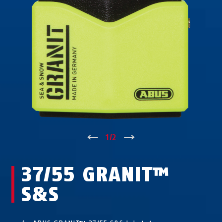
↑
1
/
2
↓
37/55 GRANIT™
S&S