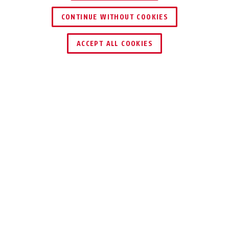
CONTINUE WITHOUT COOKIES
KERESKEDŐ KERESÉSE
ACCEPT ALL COOKIES
Leírás
37/55 GRANIT™ S&S
A LEGMAGASABB
SZINTŰ
BIZTONSÁGI
IGÉNYEKHEZ