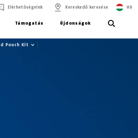
Elérhetőségeink
Kereskedő keresése
HU
Támogatás
Újdonságok
rd Pouch Kit