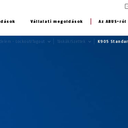
ldások
Vállalati megoldások
Az ABUS-ról
elem - Lockout/Tagout
Táskák/Szettek
K905 Standa