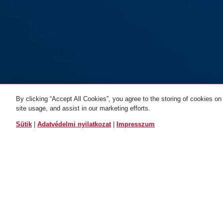
By clicking “Accept All Cookies”, you agree to the storing of cookies on
site usage, and assist in our marketing efforts.
ÖSSZES VÁLTOZAT
Sütik
|
Adatvédelmi nyilatkozat
|
Impresszum
K905
LETÖLTÉSEK