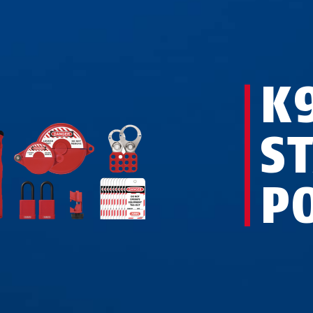
K
S
P