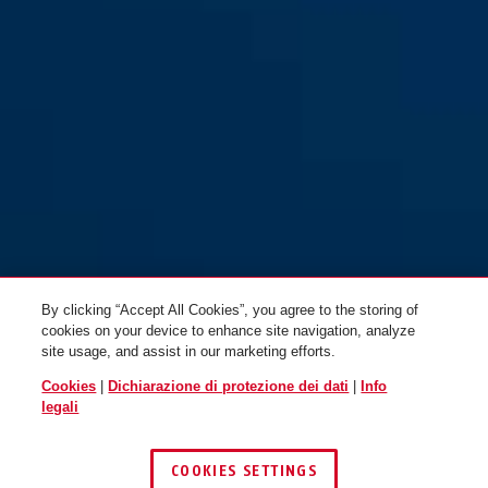
IvyTex Catena antifurto da
IvyTex Catena antifurto da
telaio ACH IVY 6KS/130 nero
telaio ACH IVY 6KS/100 nero
By clicking “Accept All Cookies”, you agree to the storing of
cookies on your device to enhance site navigation, analyze
site usage, and assist in our marketing efforts.
Cookies
|
Dichiarazione di protezione dei dati
|
Info
legali
COOKIES SETTINGS