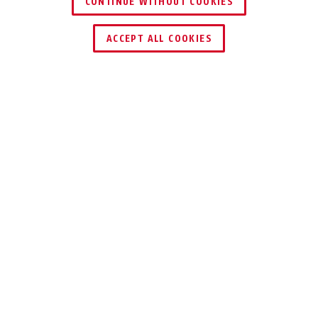
CONTINUE WITHOUT COOKIES
ACCEPT ALL COOKIES
Descrizione
SECLIGHT TL-515
TORCIA COMPATTA
La nostra torcia TL-515 illumina il buio
con luci LED di alta qualità
La nostra torcia TL-515 vi permette di trovare
la strada al buio, per esempio in cantina,