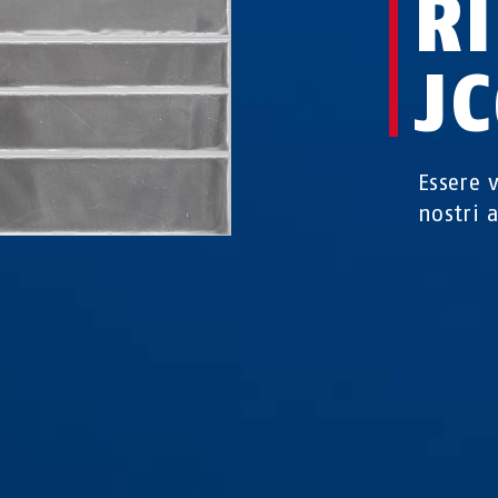
R
J
Essere v
nostri a