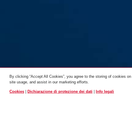
By clicking “Accept All Cookies”, you agree to the storing of cookies on
site usage, and assist in our marketing efforts.
TUTTE LE VARIANTI
Cookies
|
Dichiarazione di protezione dei dati
|
Info legali
Adesivo universale
riflettente JC6416
LARA