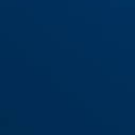
SK69 color ottone
SK69 nichelato