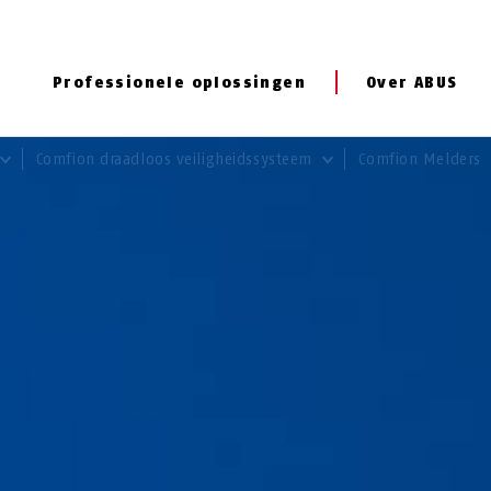
Professionele oplossingen
Over ABUS
Comfion draadloos veiligheidssysteem
Comfion Melders