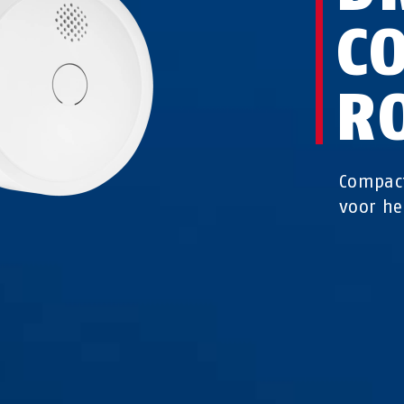
C
R
Compact
voor he