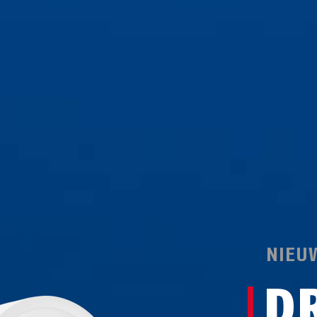
NIEU
D