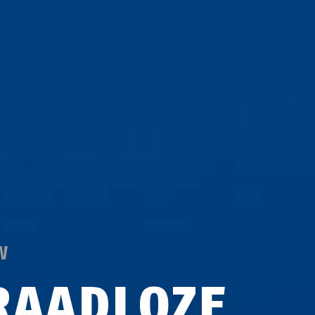
W
RAADLOZE