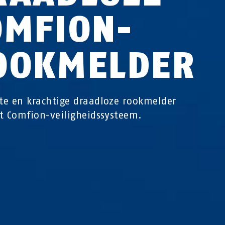
OMFION-
OOKMELDER
e en krachtige draadloze rookmelder
t Comfion-veiligheidssysteem.