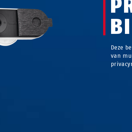
P
B
Deze be
van muu
privacy