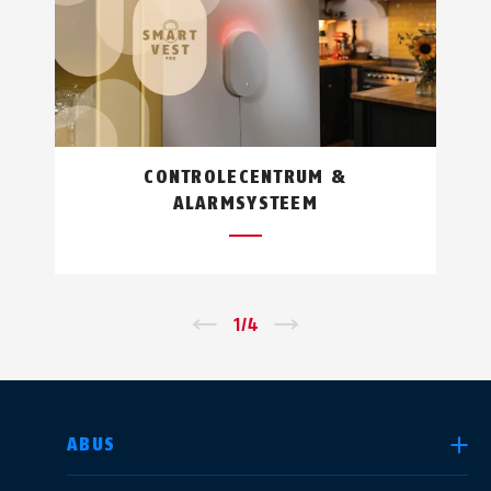
CONTROLECENTRUM &
ALARMSYSTEEM
←
1
/
4
→
LAND SELECTEREN
ABUS