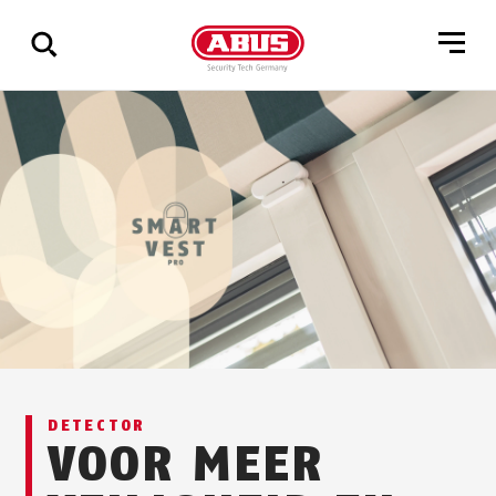
Geef
alle
resultaten
weer
DETECTOR
VOOR MEER