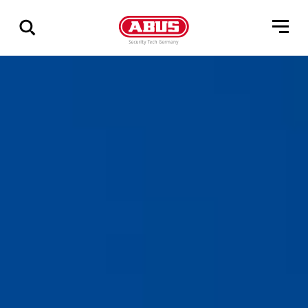
Geef
alle
resultaten
weer