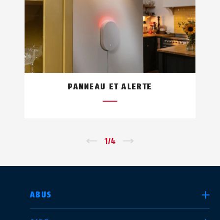
PANNEAU ET ALERTE
←
1
/
4
→
CHOISIR UN PAYS
ABUS