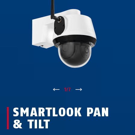
↑
1
/
7
↓
SMARTLOOK PAN
& TILT