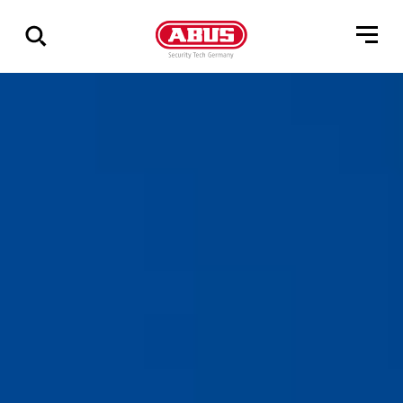
Geef
alle
resultaten
weer