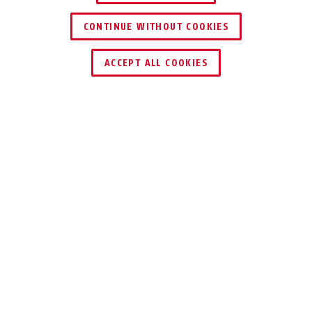
CONTINUE WITHOUT COOKIES
DEALER ZOEKEN
ACCEPT ALL COOKIES
Beschrijving
PPIC52520
PRECIES &
DUIDELIJK. IN 4K
Deze slimme bewakingscamera stuurt u