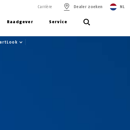
Carrière
Dealer zoeken
NL
Raadgever
Service
artLook