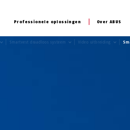
Professionele oplossingen
Over ABUS
Smartvest draadloos systeem
Video uitbreiding
Sm