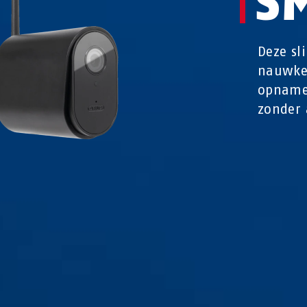
S
Deze s
nauwkeu
opnames
zonder