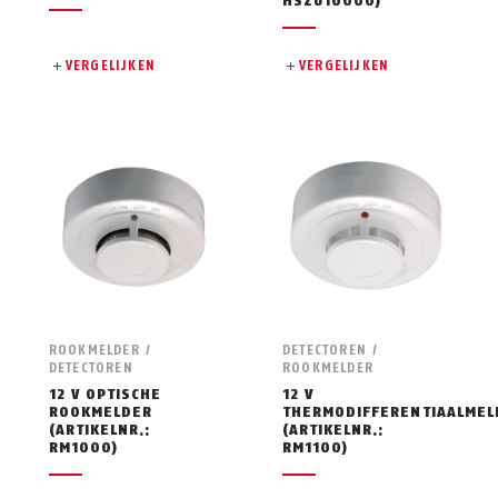
HSZU10000)
VERGELIJKEN
VERGELIJKEN
ROOKMELDER /
DETECTOREN /
DETECTOREN
ROOKMELDER
12 V OPTISCHE
12 V
ROOKMELDER
THERMODIFFERENTIAALMEL
(ARTIKELNR.:
(ARTIKELNR.:
RM1000)
RM1100)