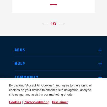
←
1
/
3
→
LAND SELECTEREN
ABUS
HULP
Deutschland
United Kingdom
COMMUNITY
By clicking “Accept All Cookies”, you agree to the storing of
cookies on your device to enhance site navigation, analyze
JURIDISCHE KWESTIES
site usage, and assist in our marketing efforts.
International
USA
Cookies
|
Privacyverklaring
|
Disclaimer