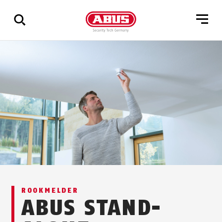
Geef
alle
resultaten
weer
ROOKMELDER
ABUS STAND-