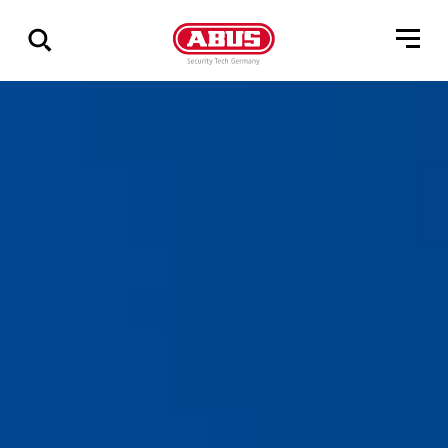
Geef
alle
resultaten
weer