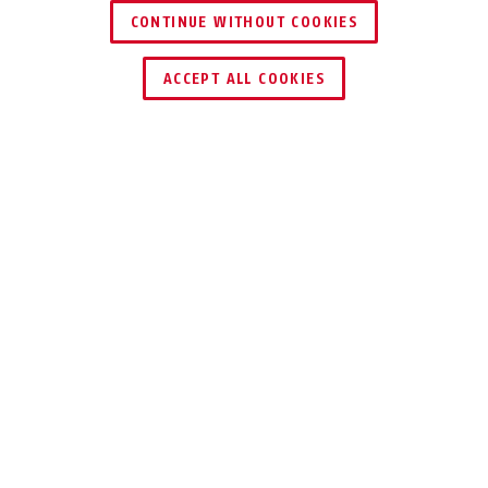
CONTINUE WITHOUT COOKIES
DEALER ZOEKEN
ACCEPT ALL COOKIES
Beschrijving
7030
ALLES
MEEKRIJGEN
De extra deurvergrendeling laat nog
steeds contact met de buitenwereld