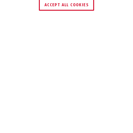
ACCEPT ALL COOKIES
Leírás
7030
MINDEN AZ
EGYBEN
A ajtó másodzár egy tonnányi nyomást
is kibír, mégis lehetővé teszi a
kapcsolatot a külvilággal.
Biztonságos ajtót szeretne, mégis tudni