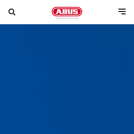
Összes
találat
mutatása