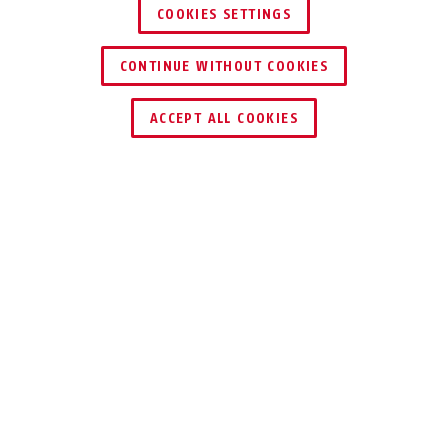
COOKIES SETTINGS
CONTINUE WITHOUT COOKIES
KERESKEDŐ KERESÉSE
ACCEPT ALL COOKIES
Leírás
SR30
BELSŐ BIZTONSÁG
A szűk beépítési körülményekkel
rendelkező beltéri ajtók ezzel a zárral