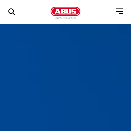
Összes
találat
mutatása