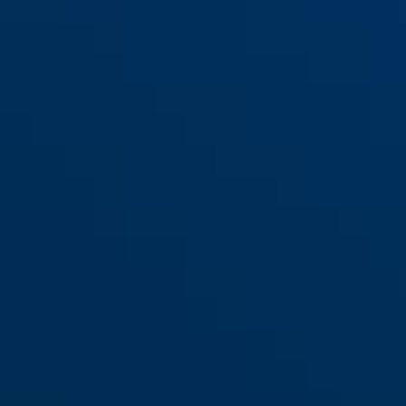
SR30 barna
SR30 fehér