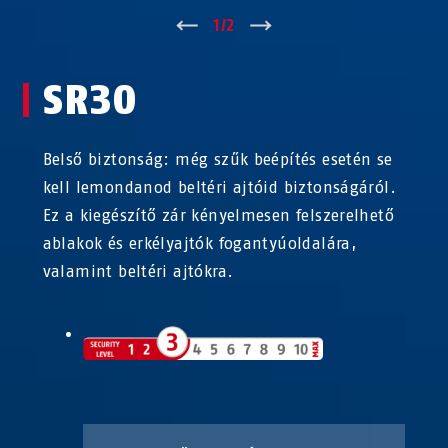
↑
1
/
2
↓
SR30
Belső biztonság: még szűk beépítés esetén se
kell lemondanod beltéri ajtóid biztonságáról.
Ez a kiegészítő zár kényelmesen felszerelhető
ablakok és erkélyajtók fogantyúoldalára,
valamint beltéri ajtókra.