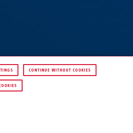
TTINGS
CONTINUE WITHOUT COOKIES
DEALER ZOEKEN
COOKIES