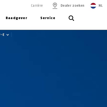
Carrière
Dealer zoeken
NL
Raadgever
Service
P-E