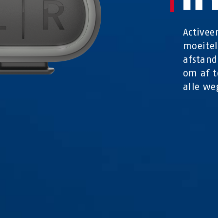
Activee
moeitel
afstand
om af t
alle we