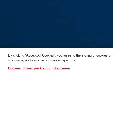
By clicking “Accept All Cookies”, you agree to the storing of cookies on
site usage, and assist in our marketing efforts.
ALLE VARIANTEN
Cookies
|
Privacyverklaring
|
Disclaimer
Afstandsbediening
knipperlicht HYP-E
Beschrijving