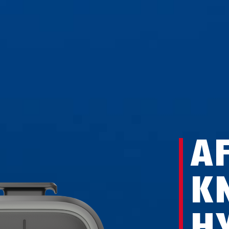
A
K
H