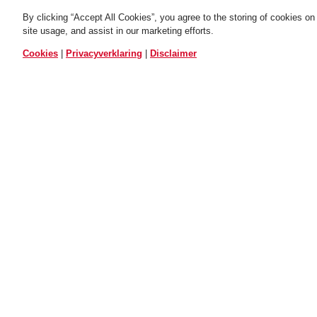
By clicking “Accept All Cookies”, you agree to the storing of cookies on
site usage, and assist in our marketing efforts.
ALLE VARIANTEN
Cookies
|
Privacyverklaring
|
Disclaimer
Scraper 3.0 Winter Kit
Scraper 3.0 Winter Kit
Scraper 3.0 Wi
polar matt L
polar matt M
signal oran
TOEPASSING EN GEBRUIK
Fleecemutsen die in plaats van de normale
Verwarmende oorbeschermers, die aan de h