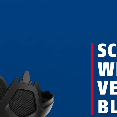
S
W
V
B