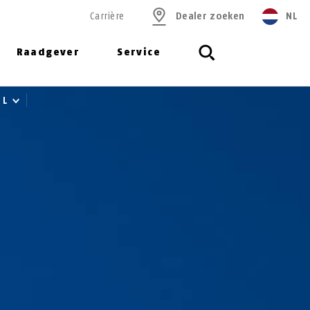
Carrière
Dealer zoeken
NL
Raadgever
Service
k L