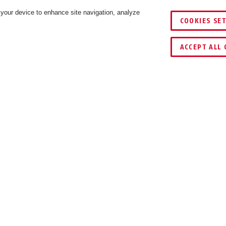
 your device to enhance site navigation, analyze
COOKIES SE
VERGELIJKEN
ACCEPT ALL 
nter Kit
Scraper 3.0 Winter Kit
Scraper 3.0 Winter Kit
Scraper 
ge L
signal orange M
ultra blue L
ult
DOWNLOADS
 binnenbekleding met klittenband in de helm worden bevest
elm worden bevestigd