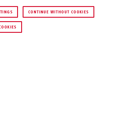
TTINGS
CONTINUE WITHOUT COOKIES
DEALER ZOEKEN
COOKIES
3.0 Winter Kit
Scraper 3.0 Winter
Scraper 3.0 Winter Kit
ra blue M
Kit velvet black L
velvet black M
igd en zo het hoofd beschermen tegen koude