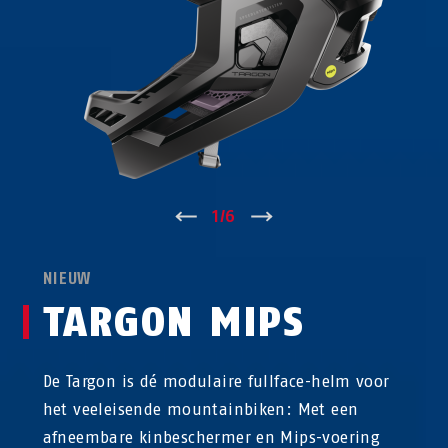
↑
1
/
6
↓
NIEUW
TARGON MIPS
De Targon is dé modulaire fullface-helm voor
het veeleisende mountainbiken: Met een
afneembare kinbeschermer en Mips-voering