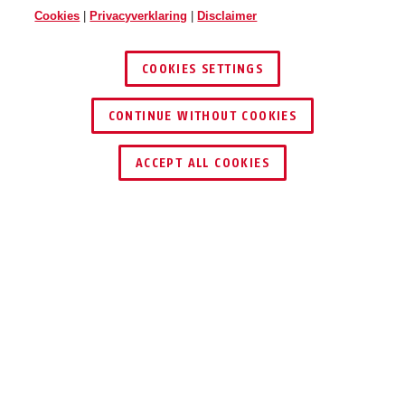
Cookies
|
Privacyverklaring
|
Disclaimer
COOKIES SETTINGS
CONTINUE WITHOUT COOKIES
DEALER ZOEKEN
Targon MIPS sand beige S
Targon MIPS sand beige M
ACCEPT ALL COOKIES
←
Targon MIPS sand beige L
Targon MIPS velvet black S