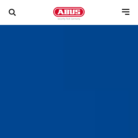
Geef
alle
resultaten
weer