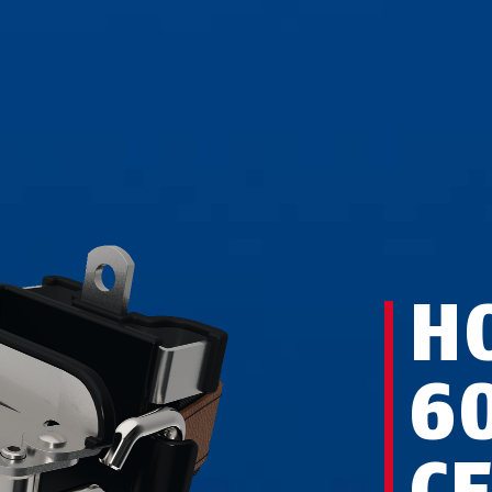
H
6
C