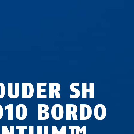
OUDER SH
010 BORDO
ENTIUM™