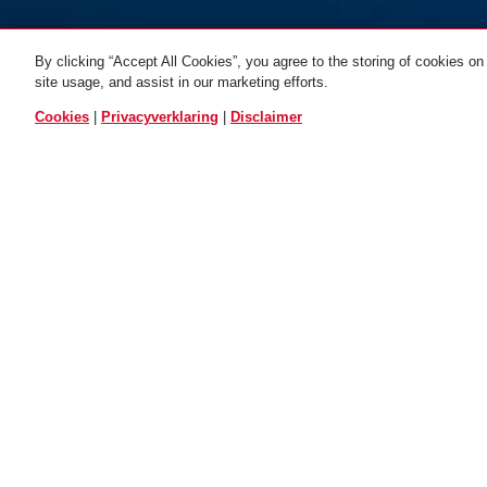
By clicking “Accept All Cookies”, you agree to the storing of cookies on
site usage, and assist in our marketing efforts.
ALLE VARIANTEN
Cookies
|
Privacyverklaring
|
Disclaimer
houder SH 6010
BORDO CENTIUM™
TOEPASSING EN GEBRUIK
Flexibele montage door klittenband