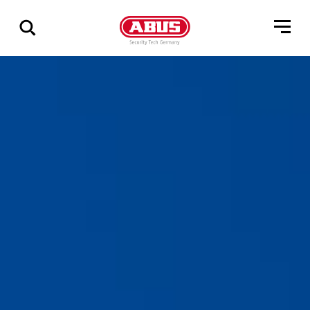
Geef
alle
resultaten
weer