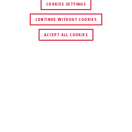
COOKIES SETTINGS
80TI/50
80TI/60
CONTINUE WITHOUT COOKIES
DEALER ZOEKEN
ACCEPT ALL COOKIES
Beschrijving
80 TITALIUM™
LICHT, ROBUUST
EN VEILIG
Ons hangslot 80 TITALIUM™ is gemaakt