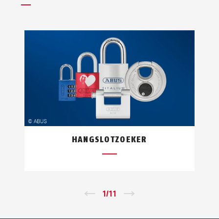
HANGSLOTZOEKER
←
1
/
11
→