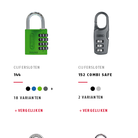
CIJFERSLOTEN
CIJFERSLOTEN
144
152 COMBI SAFE
lichtgroen
zwart
blauw
groen
grijs
+
zwart
zilver
2 VARIANTEN
18 VARIANTEN
VERGELIJKEN
VERGELIJKEN