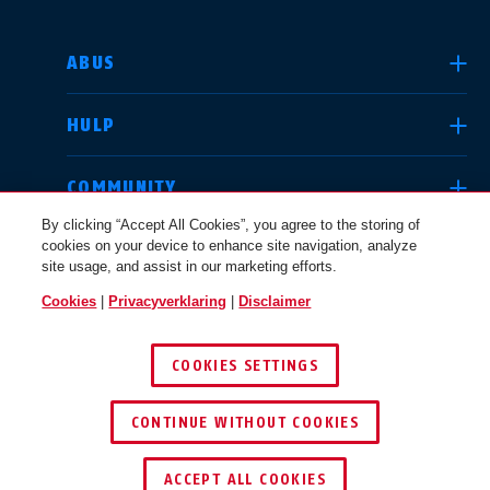
LAND SELECTEREN
ABUS
HULP
Deutschland
United Kingdom
COMMUNITY
By clicking “Accept All Cookies”, you agree to the storing of
cookies on your device to enhance site navigation, analyze
JURIDISCHE KWESTIES
site usage, and assist in our marketing efforts.
International
USA
Cookies
|
Privacyverklaring
|
Disclaimer
NEDERLAND
COOKIES SETTINGS
Canada
© 2026 ABUS
Österreich
EN
FR
CONTINUE WITHOUT COOKIES
ACCEPT ALL COOKIES