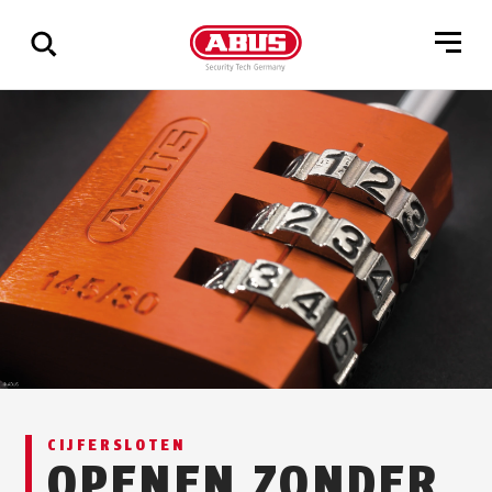
Geef
alle
resultaten
weer
CIJFERSLOTEN
OPENEN ZONDER