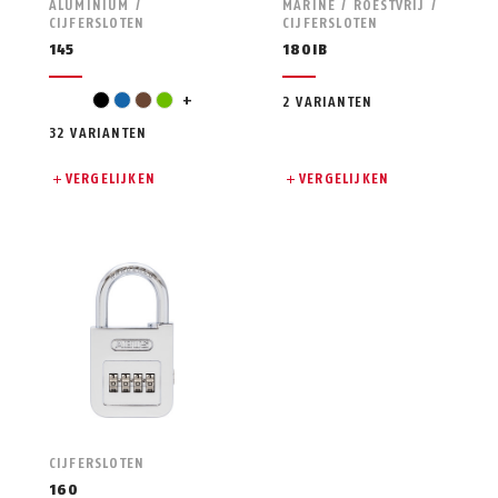
ALUMINIUM /
MARINE / ROESTVRIJ /
CIJFERSLOTEN
CIJFERSLOTEN
145
180IB
grijs
zwart
blauw
bruin
groen
+
2 VARIANTEN
32 VARIANTEN
VERGELIJKEN
VERGELIJKEN
CIJFERSLOTEN
160