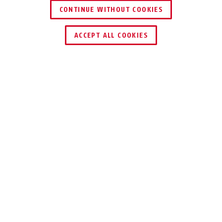
CONTINUE WITHOUT COOKIES
DEALER ZOEKEN
ACCEPT ALL COOKIES
Beschrijving
78
VEILIG
SLUITSYSTEEM
Het cijferslot 78 heeft een
hoogwaardig, veilig sluitmechanisme.