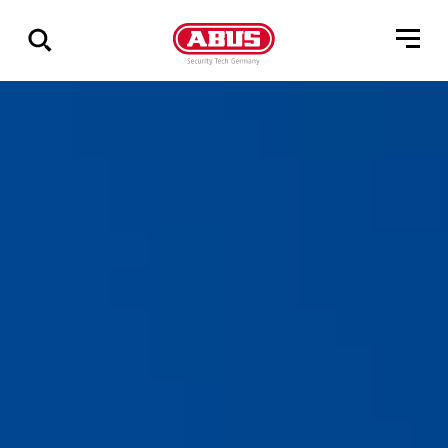
Geef
alle
resultaten
weer