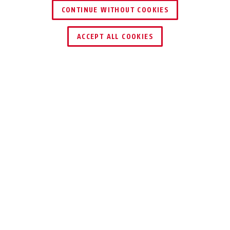
CONTINUE WITHOUT COOKIES
ACCEPT ALL COOKIES
Beschrijving
78
VEILIG
SLUITSYSTEEM
Het cijferslot 78 heeft een
hoogwaardig, veilig sluitmechanisme.