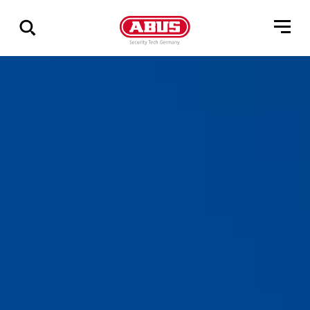
Geef
alle
resultaten
weer