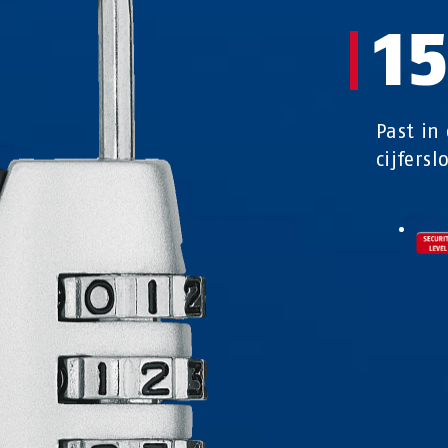
1
Past in 
cijfersl