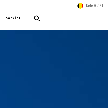
België
/
NL
Service