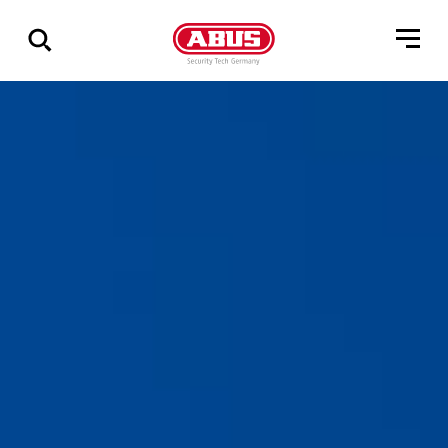
Zeige
alle
Ergebnisse