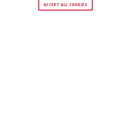
ACCEPT ALL COOKIES
Beschreibung
158
ROBUST
Unser Zahlenschloss 158 mit doppelter
Bügelverriegelung und verfügt über
einen individuell einstellbaren
Zahlencode.
Um Wertsachen bei durchschnittlichem