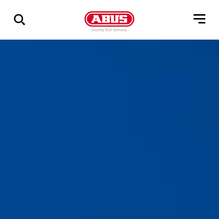
Zeige
alle
Ergebnisse