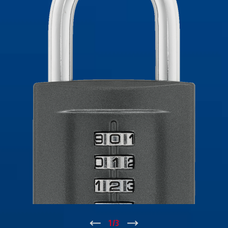
↑
1
/
3
↓