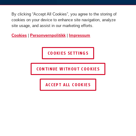
By clicking “Accept All Cookies”, you agree to the storing of
cookies on your device to enhance site navigation, analyze
site usage, and assist in our marketing efforts.
Cookies
|
Personvernpolitikk
|
Impressum
COOKIES SETTINGS
Hengelås med kode 158/40
Hengelås med kode 158/50
CONTINUE WITHOUT COOKIES
Blister
Blister
ACCEPT ALL COOKIES
Beskrivelse