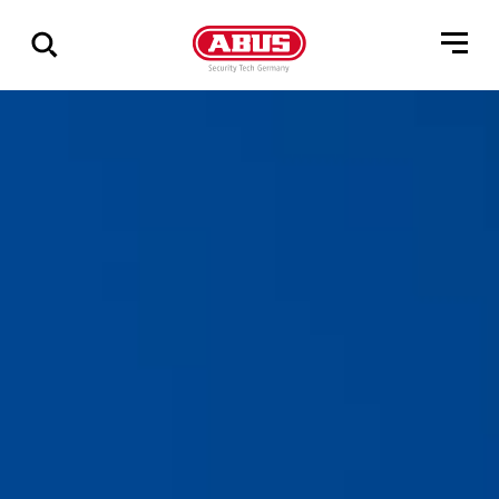
Via
alle
resultater