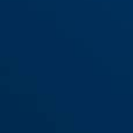
158/40 B/DFNLI
grå
158/50 B/SB
158/50HB50 B/EFSPP
158/65