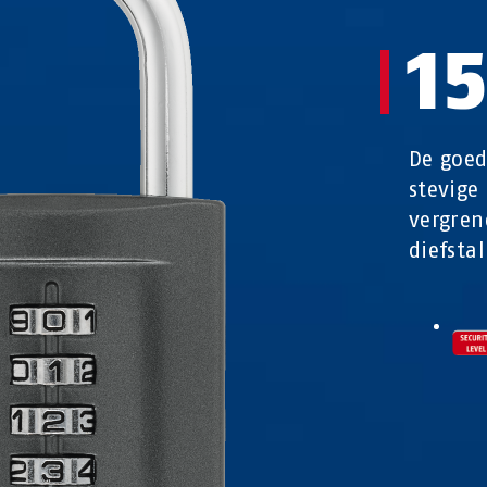
1
De goed
stevige
vergre
diefsta