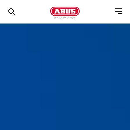
Geef
alle
resultaten
weer