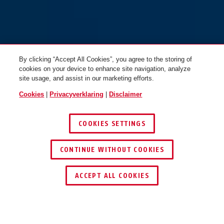
BORDO™ Big 6000K/120 zwart
BORDO™ Big 6000K/120 zwart
+ houder SH
+ houder SH Twinset
By clicking “Accept All Cookies”, you agree to the storing of
cookies on your device to enhance site navigation, analyze
site usage, and assist in our marketing efforts.
Cookies
|
Privacyverklaring
|
Disclaimer
COOKIES SETTINGS
CONTINUE WITHOUT COOKIES
BORDO™ 6000K/90 zwart
BORDO™ 6000K/90 zwart +
DEALER ZOEKEN
zonder houder
houder SH Twinset
ACCEPT ALL COOKIES