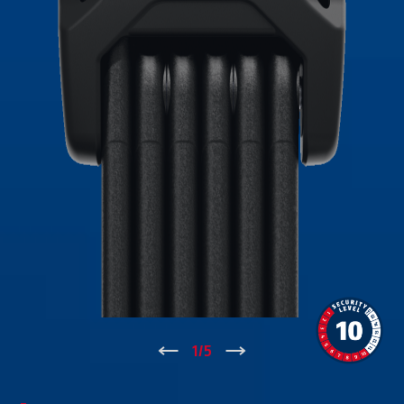
↑
1
/
5
↓