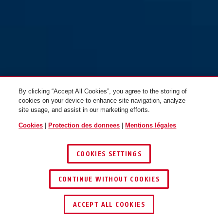
BORDO™ 6000K/90 noir +
support Saddlefix +
BORDO™ 6000K/90 noir +
capuche de pluie
support SH
By clicking “Accept All Cookies”, you agree to the storing of
cookies on your device to enhance site navigation, analyze
site usage, and assist in our marketing efforts.
Cookies
|
Protection des donnees
|
Mentions légales
COOKIES SETTINGS
CONTINUE WITHOUT COOKIES
TROUVER UN REVENDEUR
BORDO™ 6000K/90 noir sans
BORDO™ Big 6000K/120 noir +
ACCEPT ALL COOKIES
support
support SH Twinset