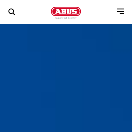
Geef
alle
resultaten
weer