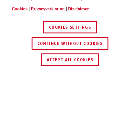
Cookies
|
Privacyverklaring
|
Disclaimer
COOKIES SETTINGS
CONTINUE WITHOUT COOKIES
BORDO™ 6000K/90 zwart
BORDO™ Big 6000K/120 zwart
ACCEPT ALL COOKIES
zonder houder
+ houder SH Twinset
Beschrijving
BORDO™ 6000K
FOCUS OP