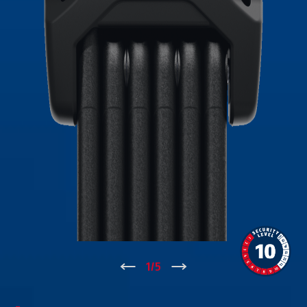
↑
1
/
5
↓