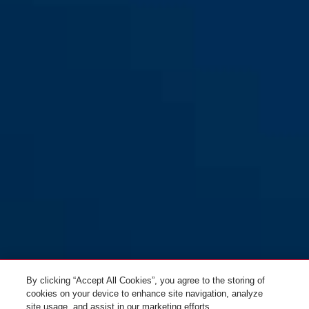
black
BORDO™ Big 6000K/120 zwart
BORDO™ 6000K/90 zwart +
+ tas ST
houder SHFL Monkeylink
BORDO™ 6000K/90 zwart +
houder Saddlefix +
BORDO™ 6000K/90 zwart +
regenkap
houder SH
By clicking “Accept All Cookies”, you agree to the storing of
cookies on your device to enhance site navigation, analyze
site usage, and assist in our marketing efforts.