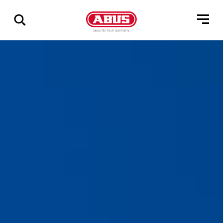
Geef
alle
resultaten
weer