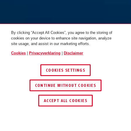
By clicking “Accept All Cookies”, you agree to the storing of
cookies on your device to enhance site navigation, analyze
site usage, and assist in our marketing efforts.
Cookies
|
Privacyverklaring
|
Disclaimer
PRO SHIELD XPlus™ 5955 NR
zwart + Staalketting ACH 2.0
PRO SHIELD XPlus™ 5955 R
6KS/85 + tas ST5950
zwart
COOKIES SETTINGS
CONTINUE WITHOUT COOKIES
DEALER ZOEKEN
ACCEPT ALL COOKIES