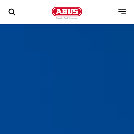
Geef
alle
resultaten
weer