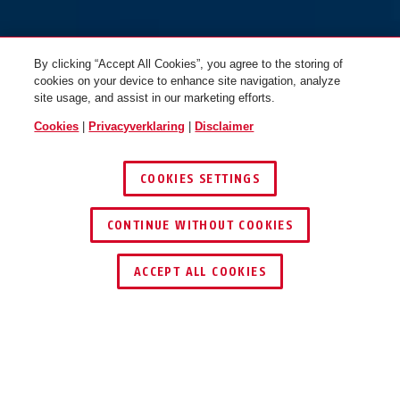
By clicking “Accept All Cookies”, you agree to the storing of
cookies on your device to enhance site navigation, analyze
site usage, and assist in our marketing efforts.
Cookies
|
Privacyverklaring
|
Disclaimer
PRO SHIELD XPlus™ 5955 NR
zwart + Staalketting ACH 2.0
PRO SHIELD XPlus™ 5955 NR
6KS/85 + tas ST5950
zwart
COOKIES SETTINGS
CONTINUE WITHOUT COOKIES
ACCEPT ALL COOKIES
Beschrijving