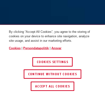
sort
taske ST 5950
By clicking “Accept All Cookies”, you agree to the storing of
cookies on your device to enhance site navigation, analyze
site usage, and assist in our marketing efforts.
Cookies
|
Persondatapolitik
|
Ansvar
COOKIES SETTINGS
CONTINUE WITHOUT COOKIES
ACCEPT ALL COOKIES