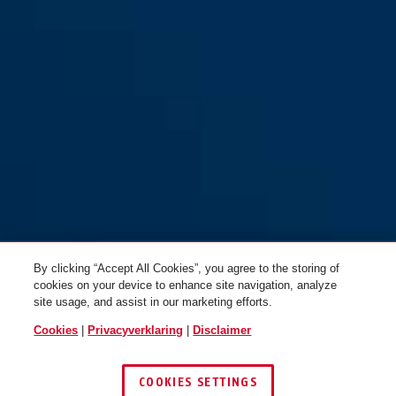
PRO TECTIC™ 4960 NR zwart +
ringslot ketting 6KS/85 + tas
ST5850
By clicking “Accept All Cookies”, you agree to the storing of
cookies on your device to enhance site navigation, analyze
site usage, and assist in our marketing efforts.
Cookies
|
Privacyverklaring
|
Disclaimer
COOKIES SETTINGS