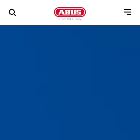
Geef
alle
resultaten
weer