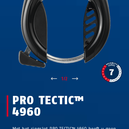
↑
1
/
2
↓
PRO TECTIC™
4960
Met het ringslot PRO TECTIC™ 4960 heeft u geen