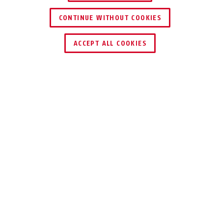
CONTINUE WITHOUT COOKIES
ACCEPT ALL COOKIES
Beschrijving
PRO TECTIC™ 4960
IDEAAL COMFORT
ALS U HAAST
HEEFT