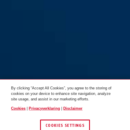
PRO TECTIC™ 4960 NR zwart +
ringslot ketting 6KS/85 + tas
ST5850
By clicking “Accept All Cookies”, you agree to the storing of
cookies on your device to enhance site navigation, analyze
site usage, and assist in our marketing efforts.
Cookies
|
Privacyverklaring
|
Disclaimer
COOKIES SETTINGS