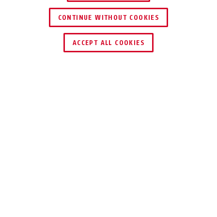
CONTINUE WITHOUT COOKIES
DEALER ZOEKEN
ACCEPT ALL COOKIES
Beschrijving
PRO TECTIC™ 4960
IDEAAL COMFORT
ALS U HAAST
HEEFT