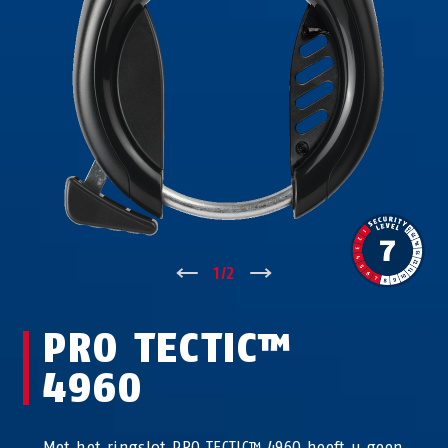
↑
1
/
2
↓
PRO TECTIC™
4960
Met het ringslot PRO TECTIC™ 4960 heeft u geen