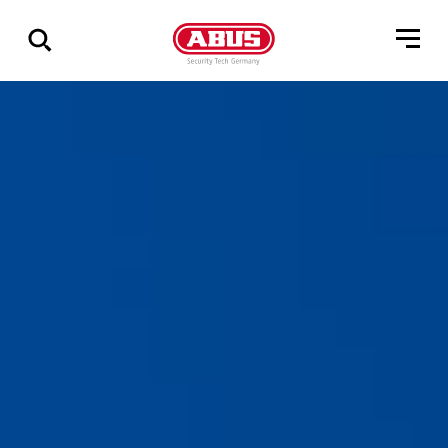
Geef
alle
resultaten
weer