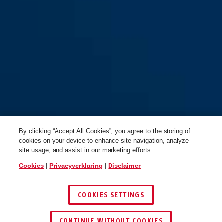
PRO AMPARO 4750 XL NR
PRO AMPARO 4750 XL R zwart
zwart
By clicking “Accept All Cookies”, you agree to the storing of
cookies on your device to enhance site navigation, analyze
site usage, and assist in our marketing efforts.
Cookies
|
Privacyverklaring
|
Disclaimer
COOKIES SETTINGS
CONTINUE WITHOUT COOKIES