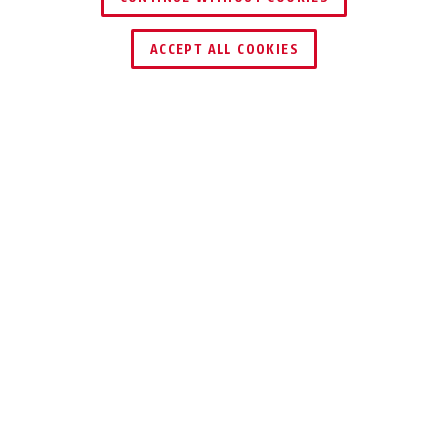
DEALER ZOEKEN
ACCEPT ALL COOKIES
Beschrijving
PRO AMPARO 4750 X / XL
GROOT EN HANDIG
Een greep, een klik en uw fiets zit op
slot – en dit met de betrouwbare
bescherming van een ABUS-slot.
Ringsloten vormen de basisbescherming voor