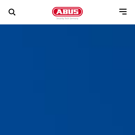
Geef
alle
resultaten
weer