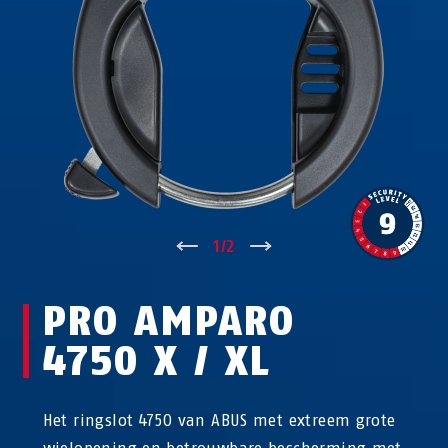
↑
1
/
2
↓
PRO AMPARO
4750 X / XL
Het ringslot 4750 van ABUS met extreem grote