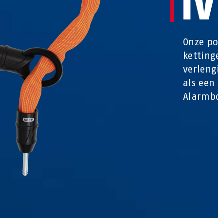
I
Onze po
ketting
verleng
als een
Alarmbo