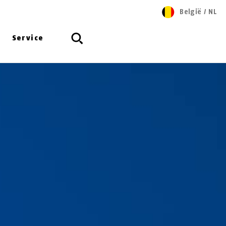
België
/
NL
Service