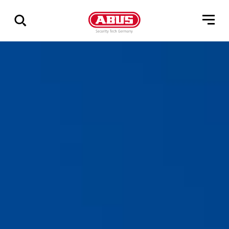
Geef
alle
resultaten
weer