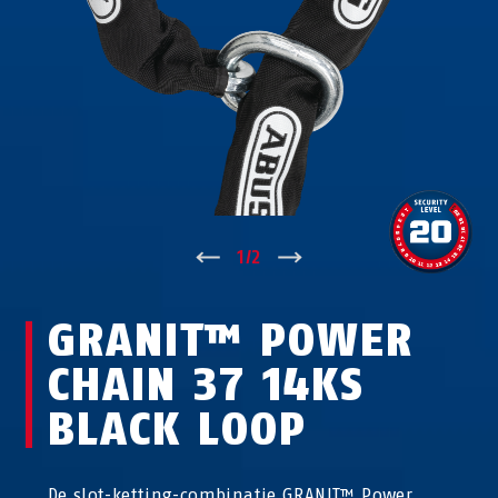
↑
1
/
2
↓
GRANIT™ POWER
CHAIN 37 14KS
BLACK LOOP
De slot-ketting-combinatie GRANIT™ Power