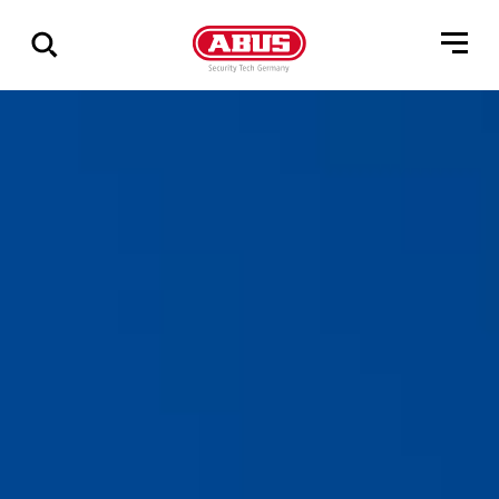
Geef
alle
resultaten
weer