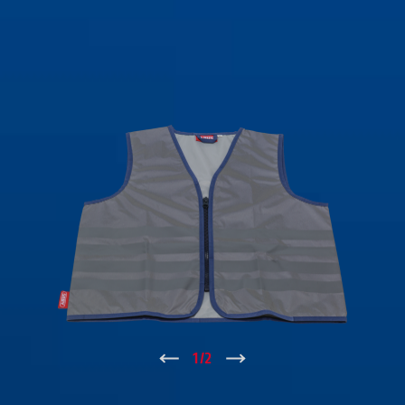
↑
1
/
2
↓