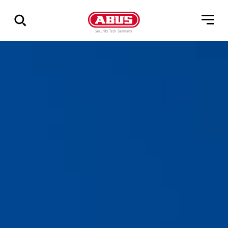
Geef
alle
resultaten
weer