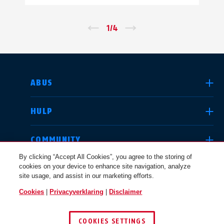
←
1
/
4
→
LAND SELECTEREN
ABUS
HULP
Deutschland
United Kingdom
COMMUNITY
By clicking “Accept All Cookies”, you agree to the storing of
cookies on your device to enhance site navigation, analyze
JURIDISCHE KWESTIES
site usage, and assist in our marketing efforts.
International
USA
Cookies
|
Privacyverklaring
|
Disclaimer
NEDERLAND
COOKIES SETTINGS