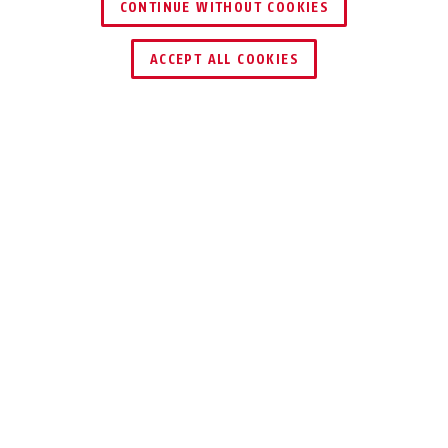
CONTINUE WITHOUT COOKIES
DEALER ZOEKEN
ACCEPT ALL COOKIES
Beschrijving
CONHASP GRANIT™ 215 + 83/60-5
CONTAINERS
OPTIMAAL
BEVEILIGEN
Banden, complete wielen, pyrotechniek,