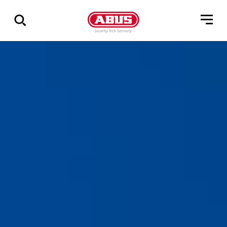
Geef
alle
resultaten
weer