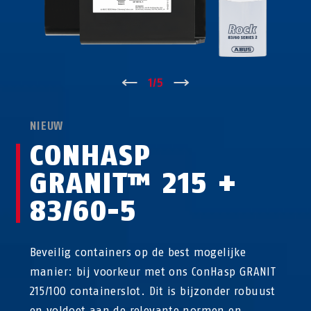
↑
1
/
5
↓
NIEUW
CONHASP
GRANIT™ 215 +
83/60-5
Beveilig containers op de best mogelijke
manier: bij voorkeur met ons ConHasp GRANIT
215/100 containerslot. Dit is bijzonder robuust
en voldoet aan de relevante normen en