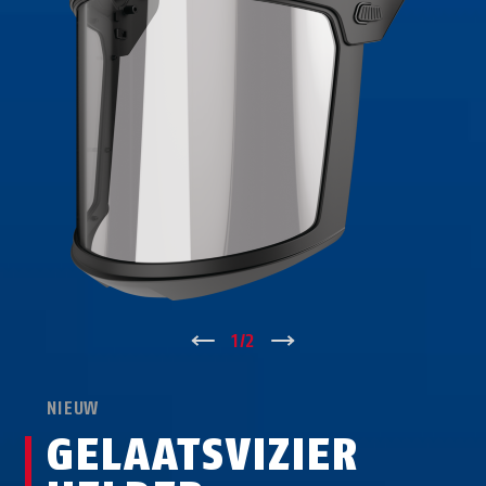
↑
1
/
2
↓
NIEUW
GELAATSVIZIER