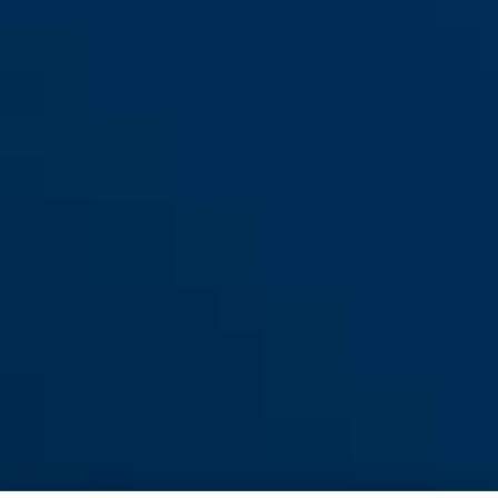
Gelaatsvizier helder
Gelaatsvizier helder Spector(-
Scator(-E)
E)