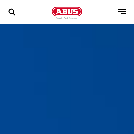
Geef
alle
resultaten
weer