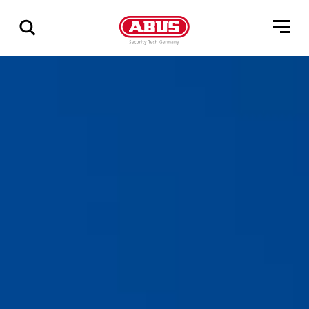
Geef
alle
resultaten
weer