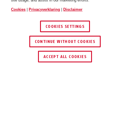
site usage, and assist in our marketing efforts.
Cookies
|
Privacyverklaring
|
Disclaimer
COOKIES SETTINGS
CONTINUE WITHOUT COOKIES
DEALER ZOEKEN
ACCEPT ALL COOKIES
Beschrijving
PROTEO
DE FULL-VISION