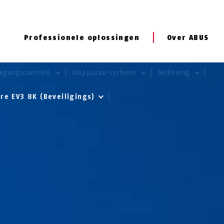
Professionele oplossingen
Over ABUS
egangscontrole
wAppLoxx-systeem
Bediening
re EV3 8K (Beveiligings)