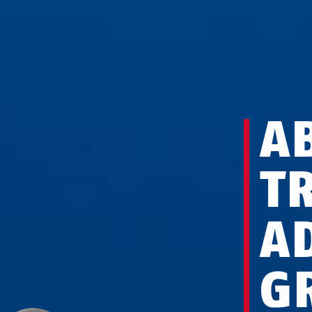
A
T
A
G