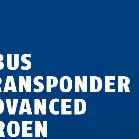
BUS
RANSPONDER
DVANCED
ROEN