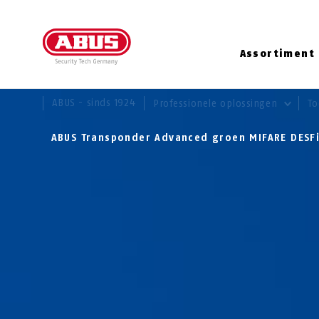
Assortiment
U BENT HIER:
ABUS - sinds 1924
Professionele oplossingen
To
ABUS Transponder Advanced groen MIFARE DESFi