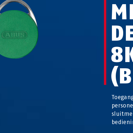
M
D
8
(
Toegang
persone
sluitme
bedieni