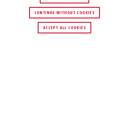
CONTINUE WITHOUT COOKIES
DEALER ZOEKEN
ACCEPT ALL COOKIES
Beschrijving
ACSE00026
De wAppLoxx Pro-wandlezer breidt de
toepassingsgebieden van het digitale
toegangssysteem ideaal uit met sluit- en
besturingstechniek. Elektronische