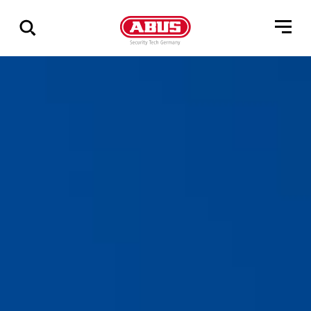
Geef
alle
resultaten
weer