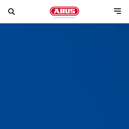
Geef
alle
resultaten
weer