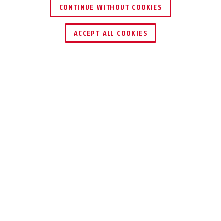
CONTINUE WITHOUT COOKIES
DEALER ZOEKEN
ACCEPT ALL COOKIES
Beschrijving
ACSE00021
De wAppLoxx Pro-wandlezer breidt de
toepassingsgebieden van het digitale
toegangssysteem ideaal uit met sluit- en
besturingstechniek. Elektronische
deuropeners, motorsloten, elektronische